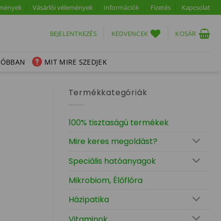
mények
Vásárlói vélemények
Információk
Fizetés
Kapcsolat
BEJELENTKEZÉS
KEDVENCEK
KOSÁR
SÓBBAN
MIT MIRE SZEDJEK
Termékkategóriák
100% tisztaságú termékek
Mire keres megoldást?
Speciális hatóanyagok
Mikrobiom, Élőflóra
Házipatika
Vitaminok