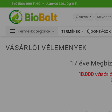
Skip
Szállítás 999 Ft-tól – Utánvét költség 0 Ft
to
content
Keresés
a
következőre
Termékkategóriák
TERMÉKEK
ÚJDONSÁGOK
VÁSÁRLÓI VÉLEMÉNYEK
17 éve Megbíz
18.000
vásárló