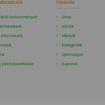
nformációk
Vásárlás
sárlói kedvezmények
Shop
 értékelések
Akciók
i információk
Márkák
 módok
Kategóriák
ink
Újdonságok
 pénzvisszafizetés
Kuponok