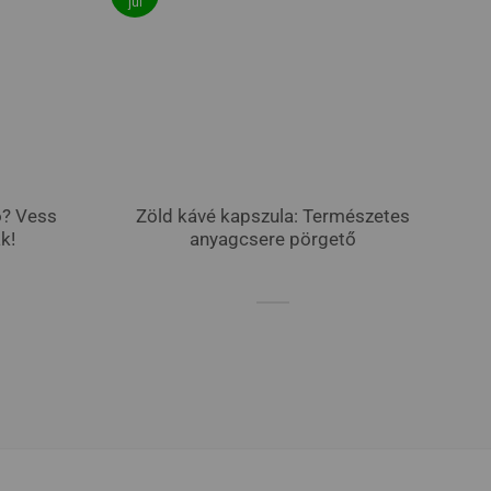
júl
ó? Vess
Zöld kávé kapszula: Természetes
k!
anyagcsere pörgető