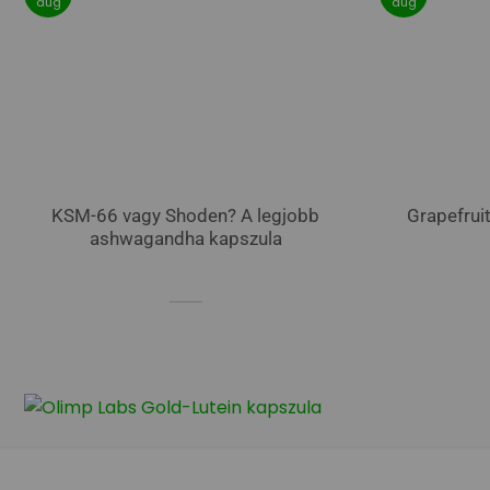
aug
aug
KSM-66 vagy Shoden? A legjobb
Grapefrui
ashwagandha kapszula