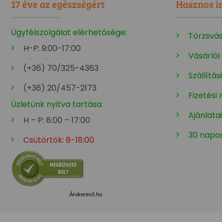
17 éve az egészségért
Hasznos i
Ügyfélszolgálat elérhetősége:
Törzsvá
H-P: 9:00-17:00
Vásárlói
(+36) 70/325-4363
Szállítás
(+36) 20/457-2173
Fizetési
Üzletünk nyitva tartása:
Ajánlata
H – P: 8:00 – 17:00
30 napos
Csütörtök: 8-18:00
Árukereső.hu