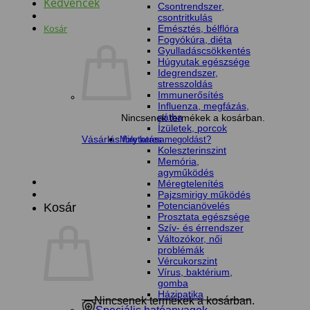
Kedvencek
Csontrendszer,
csontritkulás
Kosár
Emésztés, bélflóra
Fogyókúra, diéta
Gyulladáscsökkentés
Húgyutak egészsége
Idegrendszer,
stresszoldás
Immunerősítés
Influenza, megfázás,
nátha
Nincsenek termékek a kosárban.
Ízületek, porcok
Vásárlás folytatása
Mire keres megoldást?
Koleszterinszint
Memória,
agyműködés
Méregtelenítés
Pajzsmirigy működés
Potencianövelés
Kosár
Prosztata egészsége
Szív- és érrendszer
Változókor, női
problémák
Vércukorszint
Vírus, baktérium,
gomba
Házipatika
Nincsenek termékek a kosárban.