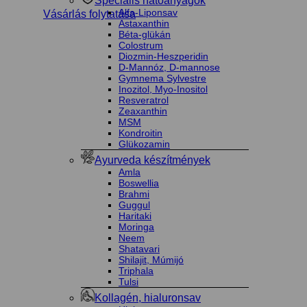
Speciális hatóanyagok
Alfa-Liponsav
Vásárlás folytatása
Astaxanthin
Béta-glükán
Colostrum
Diozmin-Heszperidin
D-Mannóz, D-mannose
Gymnema Sylvestre
Inozitol, Myo-Inositol
Resveratrol
Zeaxanthin
MSM
Kondroitin
Glükozamin
Ayurveda készítmények
Amla
Boswellia
Brahmi
Guggul
Haritaki
Moringa
Neem
Shatavari
Shilajit, Múmijó
Triphala
Tulsi
Kollagén, hialuronsav