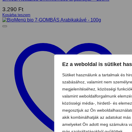
3.290
Ft
Kosárba teszem
Ez a weboldal is sütiket has
Sütiket használunk a tartalmak és hi
szabásához, valamint nem személyre 
megjelenítéséhez, közösségi funkciók
valamint weboldalforgalmunk elemzé
közösségi média-, hirdető- és elemez
megosztjuk az Ön weboldalhasználatr
akik kombinálhatják az adatokat más 
amelyeket Ön adott meg számukra vag
más szolgáltatásokból gyűjtöttek.