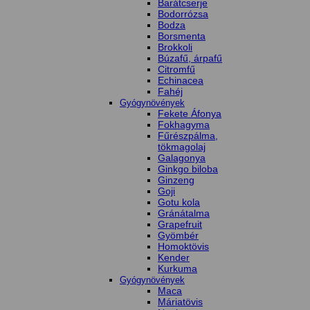
Barátcserje
Bodorrózsa
Bodza
Borsmenta
Brokkoli
Búzafű, árpafű
Citromfű
Echinacea
Fahéj
Gyógynövények
Fekete Áfonya
Fokhagyma
Fűrészpálma,
tökmagolaj
Galagonya
Ginkgo biloba
Ginzeng
Goji
Gotu kola
Gránátalma
Grapefruit
Gyömbér
Homoktövis
Kender
Kurkuma
Gyógynövények
Maca
Máriatövis