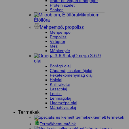
Natúr és Vegán fehérjepor
Protein szelet
Shaker
Mikrobiom,
Élőflóra
Méhpempő, propolisz
Méhpempő
Propolisz
Virágpor
Méz
Méhkenyér
Omega 3-6-9
olaj
Borágó olaj
Cápamáj, csukamájolaj
Feketeköménymag olaj
Halolaj
Krill rákolaj
Lazacolaj
Lecitin
Lenmagolaj
Ligetszépe olaj
Máriatövis olaj
Termékek
Kiemelt termékek
Termékbemutatóink
Megfázás, influenza