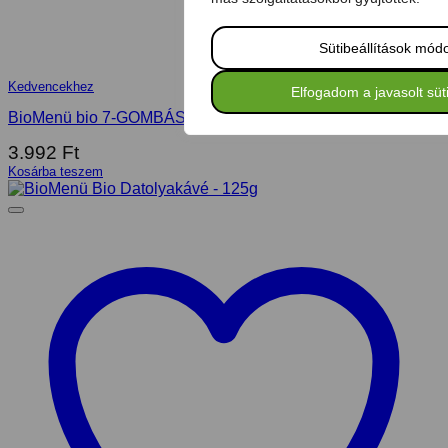
Sütibeállítások mód
Kedvencekhez
Elfogadom a javasolt süti
BioMenü bio 7-GOMBÁS Arabikakávé – 100g
3.992
Ft
Kosárba teszem