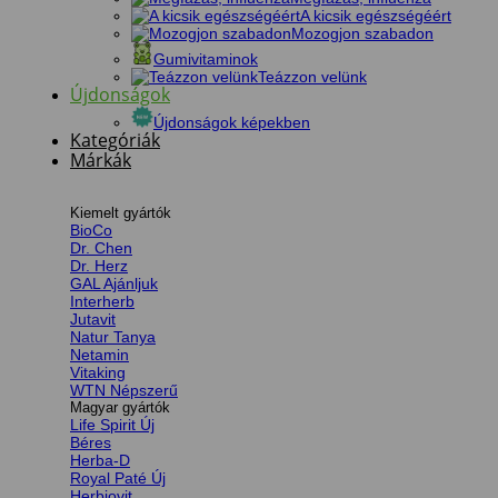
A kicsik egészségéért
Mozogjon szabadon
Gumivitaminok
Teázzon velünk
Újdonságok
Újdonságok képekben
Kategóriák
Márkák
Kiemelt gyártók
BioCo
Dr. Chen
Dr. Herz
GAL
Interherb
Jutavit
Natur Tanya
Netamin
Vitaking
WTN
Magyar gyártók
Life Spirit
Béres
Herba-D
Royal Paté
Herbiovit