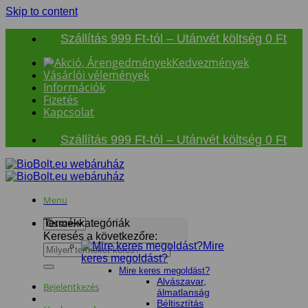
Skip to content
Szállítás 999 Ft-tól – Utánvét költség 0 Ft
Kedvezmények
Vásárlói vélemények
Információk
Fizetés
Kapcsolat
Szállítás 999 Ft-tól – Utánvét költség 0 Ft
Menü
Termékkategóriák
Keresés a következőre:
Mire
keres megoldást?
Mire keres megoldást?
Alvászavar,
Bejelentkezés
álmatlanság
Béltisztítás