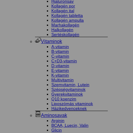
Hialuronsav
Kollagén por
Kollagén ital
Kollagén tabletta
Kollagén ampulla
Marhakollagén
Halkollagén
Sertéskollagén
Vitaminok
A-vitamin
B-vitamin
C-vitamin
C+D3-vitamin
D-vitamin
E-vitamin
K-vitamin
Multivitamin
Szemvitamin, Lutein
Szépségvitaminok
Gyerekvitaminok
Q10 koenzim
Liposzómás vitaminok
Házikedvenceknek
Aminosavak
Arginin
BCAA, Luecin, Valin
Glicin