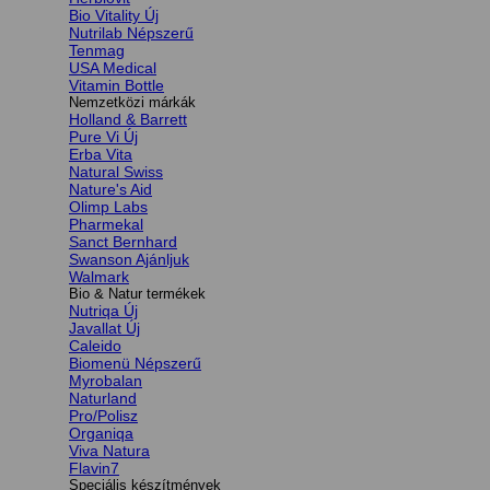
Bio Vitality
Nutrilab
Tenmag
USA Medical
Vitamin Bottle
Nemzetközi márkák
Holland & Barrett
Pure Vi
Erba Vita
Natural Swiss
Nature's Aid
Olimp Labs
Pharmekal
Sanct Bernhard
Swanson
Walmark
Bio & Natur termékek
Nutriqa
Javallat
Caleido
Biomenü
Myrobalan
Naturland
Pro/Polisz
Organiqa
Viva Natura
Flavin7
Speciális készítmények