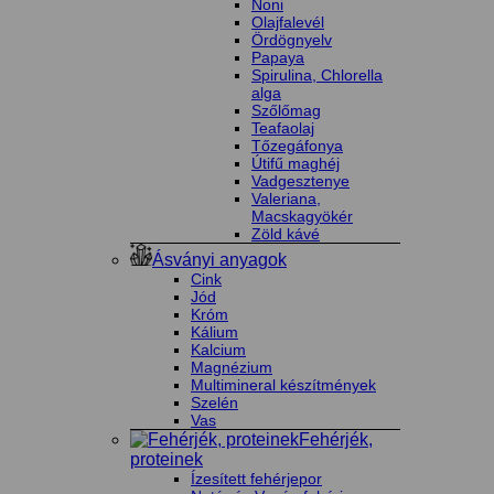
Noni
Olajfalevél
Ördögnyelv
Papaya
Spirulina, Chlorella
alga
Szőlőmag
Teafaolaj
Tőzegáfonya
Útifű maghéj
Vadgesztenye
Valeriana,
Macskagyökér
Zöld kávé
Ásványi anyagok
Cink
Jód
Króm
Kálium
Kalcium
Magnézium
Multimineral készítmények
Szelén
Vas
Fehérjék,
proteinek
Ízesített fehérjepor