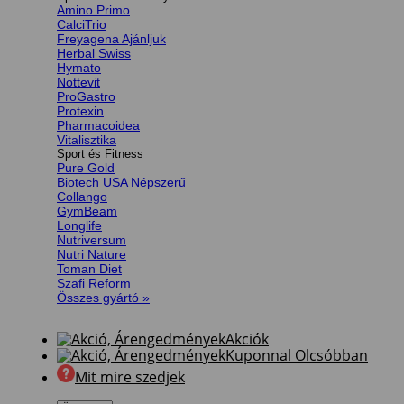
Amino Primo
CalciTrio
Freyagena
Herbal Swiss
Hymato
Nottevit
ProGastro
Protexin
Pharmacoidea
Vitalisztika
Sport és Fitness
Pure Gold
Biotech USA
Collango
GymBeam
Longlife
Nutriversum
Nutri Nature
Toman Diet
Szafi Reform
Összes gyártó »
Akciók
Kuponnal Olcsóbban
Mit mire szedjek