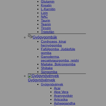
Glutamin
Kreatin
L-Karnitin
Lizin
NAC
Taurin
Teanin
Tirozin
Triptofán
Gyógygombák
Cordyceps, kínai
hernyógomba
Fafülgomba, Júdásfüle
gomba
Ganoderma,
pecsétviaszgomba, reishi
Maitake, Bokrosgomba
Shiitake
Süngomba
Gyógynövények
Gyógynövények
Acai
Aloe Vera
Aranygyökér
Articsóka
Ashwagandha