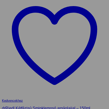
Kedvencekhez
drRiedl Kétfázisú Sminklemosó argáolajjal – 150ml